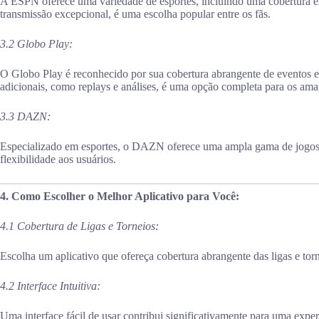
A ESPN oferece uma variedade de esportes, incluindo uma cobertura ex
transmissão excepcional, é uma escolha popular entre os fãs.
3.2 Globo Play:
O Globo Play é reconhecido por sua cobertura abrangente de eventos es
adicionais, como replays e análises, é uma opção completa para os ama
3.3 DAZN:
Especializado em esportes, o DAZN oferece uma ampla gama de jogos 
flexibilidade aos usuários.
4. Como Escolher o Melhor Aplicativo para Você:
4.1 Cobertura de Ligas e Torneios:
Escolha um aplicativo que ofereça cobertura abrangente das ligas e tor
4.2 Interface Intuitiva:
Uma interface fácil de usar contribui significativamente para uma expe