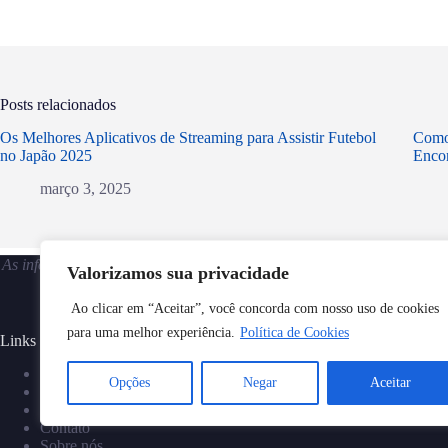
Posts relacionados
Os Melhores Aplicativos de Streaming para Assistir Futebol
Como 
no Japão 2025
Encon
março 3, 2025
As informações fornecidas neste blog são apenas para fins informativo
Valorizamos sua privacidade
e sobre os principais aplicativos d
Ao clicar em “Aceitar”, você concorda com nosso uso de cookies
para uma melhor experiência.
Política de Cookies
Links úteis:
Política de privacidade
Opções
Negar
Aceitar
Disclaimer
Termos e condições
Contato
Sobre nós