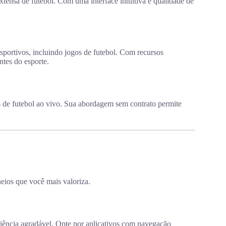
tensa de futebol. Com uma interface intuitiva e qualidade de
portivos, incluindo jogos de futebol. Com recursos
ntes do esporte.
de futebol ao vivo. Sua abordagem sem contrato permite
neios que você mais valoriza.
riência agradável. Opte por aplicativos com navegação