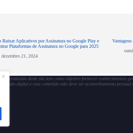
Baixar Aplicativos por Assinatura no Google Play e
Vantagens 
trar Plataformas de Assinatura no Google para 2025
outu
dezembro 21, 2024
s. O conteúdo deste site tem como objetivo fornecer conhecimentos gerai
o mercado digital e esse conteúdo não deve ser aconselhamento pessoal o